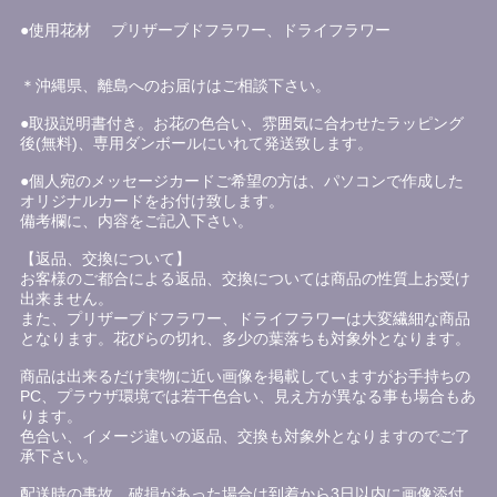
●使用花材 プリザーブドフラワー、ドライフラワー
＊沖縄県、離島へのお届けはご相談下さい。
●取扱説明書付き。お花の色合い、雰囲気に合わせたラッピング
後(無料)、専用ダンボールにいれて発送致します。
●個人宛のメッセージカードご希望の方は、パソコンで作成した
オリジナルカードをお付け致します。
備考欄に、内容をご記入下さい。
【返品、交換について】
お客様のご都合による返品、交換については商品の性質上お受け
出来ません。
また、プリザーブドフラワー、ドライフラワーは大変繊細な商品
となります。花びらの切れ、多少の葉落ちも対象外となります。
商品は出来るだけ実物に近い画像を掲載していますがお手持ちの
PC、プラウザ環境では若干色合い、見え方が異なる事も場合もあ
ります。
色合い、イメージ違いの返品、交換も対象外となりますのでご了
承下さい。
配送時の事故、破損があった場合は到着から3日以内に画像添付