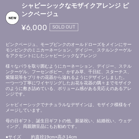
シャビーシックなモザイクアレンジ ピ
ンクベージュ
¥6,000
SOLD OUT
ピンクベージュ、モーブピンクのオールドローズをメインにサー
モンピンクのミニカーネーション、デイジー、ステルンクーゲル
をアクセントにしたシャビーシックなアレンジ
様々なバラを取り囲むようにカーネーション、デイジー、ステル
ンクーゲル、フーセンポピー、かすみ草、千日紅、スターチス、
紫陽花等をブリキの花器から溢れるようにデザインしました。
一つ一つ丁寧にワイヤリングしたお花を花器の隅々までモザイク
のように敷き詰めている、ボリューム感がある見応えのあるアレ
ンジです。
シャビィーシックでナチュラルなデザインは、モザイク模様をイ
メージしています。
母の日ギフト、誕生日ギフトの他、新築祝い、結婚祝い、ウェデ
ィング、両親贈呈品にもお勧めです。
●サイズ 約直径19cm×高さ14cm