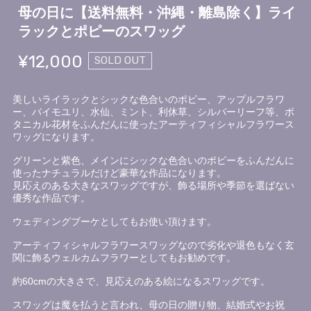
母の日に【送料無料・沖縄・離島除く】ライ
ラックとポピーのスワッグ
¥12,000
SOLD OUT
美しいライラックとシックな色合いのポピー、アップルフラワ
ー、バイモユリ、水仙、ミント、利休草、シルバーリーフ等、ボ
タニカル花材をふんだんに使ったアーティフィシャルフラワース
ワッグになります。
グリーンと紫色、メインにシックな色合いのポピーをふんだんに
使ったナチュラルだけど豪華な作品になります。
見応えのある大きなスワッグですが、飾る場所や季節を選ばない
優秀な作品です。
ウェディングブーケとしてもお使い頂けます。
アーティフィシャルフラワースワッグなので劣化や退色もなく玄
関に飾るウェルカムフラワーとしてもお勧めです。
約60cmの大きさで、見応えのある絵になるスワッグです。
スワッグは魔を払うと言われ、母の日の贈り物、結婚式やお祝